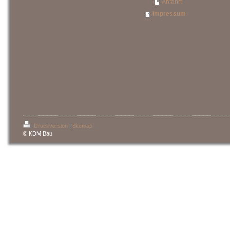
Anfahrt
Impressum
Druckversion
|
Sitemap
© KDM Bau